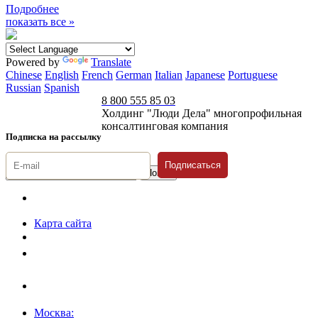
Подробнее
показать все »
Powered by
Translate
Chinese
English
French
German
Italian
Japanese
Portuguese
Russian
Spanish
8 800 555 85 03
Холдинг "Люди Дела" многопрофильная
консалтинговая компания
Подписка на рассылку
Подписаться
© 1996-2026 «Люди
Дела»
Карта сайта
Политика защиты и обработки персональных данных
Положение о порядке хранения и защиты персональных данных
пользователей
Согласие на обработку персональных данных
Москва: