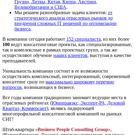
Грузии, Литвы, Китая, Кипра, Австрии,
Великобритании и США
.
Мы решаем разнообразные задачи клиентов:
от
стратегического анализа отраслевых рынков до
внедрения сложных IT решений по оптимизации
бизнеса
.
В компании сегодня работают
152 специалиста
, из них более
100
ведут консалтинговые проекты, как специализированные,
так и комплексные в рамках проектных групп, а так же
осуществляют обучение
наших клиентов
, выступая в качестве
преподавателей.
Уникальность компании состоит в ее возможности
осуществлять комплексный, интегрированный, современный
консалтинг сразу по
максимально широкому перечню
вопросов
, возникающих в бизнесе.
Все годы компания традиционно занимает ведущие места в
отраслевых рейтингах (
Юниправэкс, Эксперт-РА, Деловой
Квартал, Коммерсант
), являясь лидирующей
многопрофильной консалтинговой компанией на рынках
СНГ!
Штаб-квартира
«Business People Consulting Group»
,
(Великобритания, Лондон), призвана передавать западные