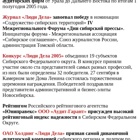
аудиторских фирм
от Урала до Дальнего Востока по итогам 1
полугодия 2005 года.
Журнал «Люди Дела»
завоевал победу
в номинации
«Содружество сибирских территорий»
IV
Межрегионального Форума «Дни сибирской прессы»
.
Инициаторы форума - Межрегиональная ассоциация
«Сибирское соглашение», Союз журналистов России,
администрация Томской области.
Конкурс «Люди Дела 2005»
объединил 19 субъектов
Сибирского Федерального округа. В конкурсе приняли
участие около ста представителей самых разных профессий,
из них были определены 32 победителя. 27 сентября в
Камерном зале Дома Ленина состоялась торжественная
церемония награждения. Победителей поздравляли
представители административной и бизнес-элиты
Новосибирска.
Рейтингом
Российского рейтингового агентства
«Юниправекс»
ООО «Аудит-Гарант»
присужден высокий
рейтинговый индекс надежности
в Сибирском Федеральном
Округе.
ОАО Холдинг «Люди Дела»
признан
самой динамичной
аудиторской компанией
сибирского региона и лидером по