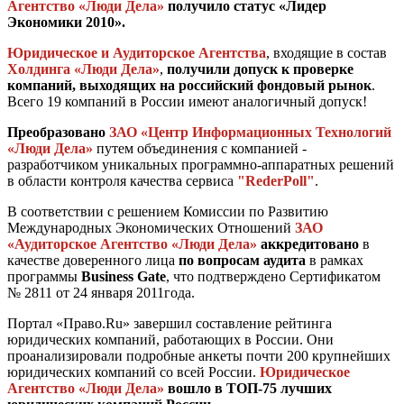
Агентство «Люди Дела»
получило статус «Лидер
Экономики 2010».
Юридическое и Аудиторское Агентства
, входящие в состав
Холдинга «Люди Дела»
,
получили допуск к проверке
компаний, выходящих на российский фондовый рынок
.
Всего 19 компаний в России имеют аналогичный допуск!
Преобразовано
ЗАО «Центр Информационных Технологий
«Люди Дела»
путем объединения с компанией -
разработчиком уникальных программно-аппаратных решений
в области контроля качества сервиса
"RederPoll"
.
В соответствии с решением Комиссии по Развитию
Международных Экономических Отношений
ЗАО
«Аудиторское Агентство «Люди Дела»
аккредитовано
в
качестве доверенного лица
по вопросам аудита
в рамках
программы
Business Gate
, что подтверждено Сертификатом
№ 2811 от 24 января 2011года.
Портал «Право.Ru» завершил составление рейтинга
юридических компаний, работающих в России. Они
проанализировали подробные анкеты почти 200 крупнейших
юридических компаний со всей России.
Юридическое
Агентство «Люди Дела»
вошло в ТОП-75 лучших