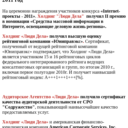
На церемонии награждения участников конкурса
«Internet-
проекты - 2011»
.
Холдинг "Люди Дела"
получил II премию
в номинации «Средства массовой информации в
Интернете, освещающие деловую жизнь региона».
Холдинг «Люди Дела»
получил высшую оценку
рейтинговой компании «Юниправэкс»
.
Сертификат,
полученный от ведущей рейтинговой компании
«Юниправэкс» подтверждает, что Холдинг «Люди Дела»
является участником 15 и 16 рейтинговых циклов
федерального интегрированного рейтинга ведущих
консалтинговых организаций и групп, по итогам 2010 г.,
включая первое полугодие 2010г. И получает наивысший
рейтинговый индекс А+++1+++1+++[%].
Аудиторское Агентство «Люди Дела»
получило сертификат
качества аудиторской деятельности от СРО
"Содружество"
, показывающий наивысочайшее качество
предоставляемых услуг.
Холдинг «Люди Дела»
и американская финансово-
юридическая компания
American Corporate Services, Inc.