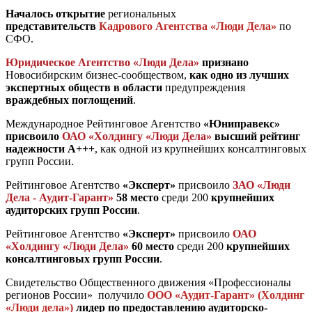
Началось открытие
региональных
представительств
Кадрового Агентства «Люди Дела»
по
СФО.
Юридическое Агентство «Люди Дела»
признано
Новосибирским бизнес-сообществом,
как одно из лучших
экспертных обществ в области
предупреждения
враждебных поглощений
.
Международное Рейтинговое Агентство
«Юниправекс»
присвоило
ОАО «Холдингу «Люди Дела»
высший рейтинг
надежности А+++
, как одной из крупнейших консалтинговых
групп России.
Рейтинговое Агентство
«Эксперт»
присвоило
ЗАО «Люди
Дела - Аудит-Гарант»
58 место
среди 200
крупнейших
аудиторских групп России
.
Рейтинговое Агентство
«Эксперт»
присвоило
ОАО
«Холдингу «Люди Дела»
60 место
среди 200
крупнейших
консалтинговых групп России
.
Свидетельство Общественного движения «Профессионалы
регионов России» получило
ООО «Аудит-Гарант» (Холдинг
«Люди дела»)
лидер по предоставлению аудиторско-