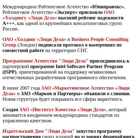
Международное Рейтинговое Агентство
«Юниправекс»
,
Рейтинговое Агентство
«Эксперт» присвоило
ОАО
«Холдингу «Люди Дела»
высший рейтинг надежности
А+++
, как одной из крупнейших консалтинговых групп
России.
ОАО «Холдинг «Люди Дела»
и
Business People Consulting
Group
(Лондон)
подписали протокол о намерениях по
совместной работе
на территории СНГ.
Программное Агентство "Люди Дела"
присоединилось к
партнерской
программе
I
ntel Software Partner Program
(ISPP)
, ориентированной на поддержку независимых
отечественных разработчиков программного обеспечения.
В июне 2007 года
ЗАО «Маркетинговое Агентство «Люди
Дела»
и
ЗАО «Марков и Партнеры»
объявили о слиянии
.
Новая структура будет покрывать все сферы маркетинга.
Создан
ЗАО «Институт Качества «Люди Дела»
, который
занимается внедрением международных стандартов по
управлению качеством.
Издательский Дом "Люди Дела"
запустил программу
распространения
своих изданий
на условиях франчайзинга
.