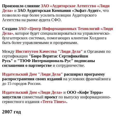
Произошло слияние
ЗАО «Аудиторское Агентство «Люди
Дела»
и
ЗАО Аудиторская Компания «Экфат-Аудит»
, что
позволило еще более усилить позиции
Аудиторского
Агентства
на рынке аудита СФО.
Создано
ЗАО «Центр Информационных Технологий «Люди
Дела»
, которое будет специализироваться на управленческо-
бухгалтерских системах, помогающих клиентам Холдинга
быть более управляемыми и прозрачными.
Между
Институтом Качества "Люди Дела"
и Органами по
сертификации
"
Бюро Веритас Сертификейшн
Русь"
и
"ТЮФ Интернациональ Ру
с"
подписаны
соглашения о партнерстве
и сотрудничестве.
Издательский Дом "Люди Дела"
расширил
программу
распространения своих изданий
на условиях франчайзинга
до 15 городов России.
Издательский Дом «Люди Дела»
и
OOO «Кофе Терра»
запустили
совместный
проект
по выпуску информационно-
сервистного издания
«Terra Times»
.
2007 год