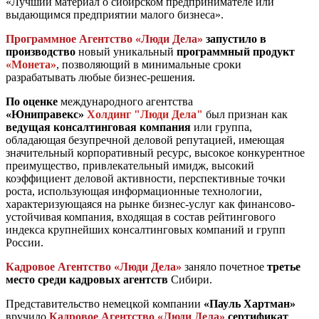
«Лучший материал о сибирском предпринимателе или
выдающимся предприятии малого бизнеса».
Программное Агентство «Люди Дела»
запустило в
производство
новый уникальный
программный продукт
«Монета»
, позволяющий в минимальные сроки
разрабатывать любые бизнес-решения.
По оценке
международного агентства
«Юниправекс»
Холдинг "Люди Дела"
был признан как
ведущая консалтинговая компания
или группа,
обладающая безупречной деловой репутацией, имеющая
значительный корпоративный ресурс, высокое конкурентное
преимущество, привлекательный имидж, высокий
коэффициент деловой активности, перспективные точки
роста, использующая информационные технологии,
характеризующаяся на рынке бизнес-услуг как финансово-
устойчивая компания, входящая в состав рейтингового
индекса крупнейших консалтинговых компаний и групп
России.
Кадровое Агентство «Люди Дела»
заняло почетное
третье
место среди кадровых агентств
Сибири.
Представительство немецкой компании
«Пауль Хартман»
вручило
Кадровое Агентство «Люди Дела»
сертификат