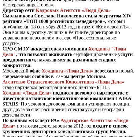
мастерская директоров».
Директор сети
Кадровых Агентств «Люди Дела»
Смольникова Светлана Николаевна стала лауреатом XIV
рейтинга «ТОП-1000 российских менеджеров»
, который
опубликован 18 сентября 2013 года в газете «КоммерсантЪ».
Она вошла в десятку лучших в Рейтинге директоров по
управлению персоналом в сфере «Профессиональные
услуги».
СРО СМЭУ аккредитовало компании
Холдинга "Люди
Дела",
что позволит оказывать
сертифицированные
услуги
предприятиям,
находящимся
на различных стадиях
банкротства.
Московский
офис
Холдинга «Люди Дела»
переехал в
новый,
современный
особняк в
самом
центре Москвы.
Агентство Стратегического Консалтинга «Люди Дела»
стало партнером регистрационного центра «БТП».
Холдинг «Люди Дела»
подписал договор о партнерстве с
известной латвийской консалтинговой компанией LAIKA
STARS
. По условия договора компании усиливают позиции
друг друга за счет расширения спектра услуг и географии
деятельности.
По данным «Эксперт РА»
Аудиторское Агентство «Люди
Дела»
по итогам деятельности за 2012 год
входит в список
крупнейших аудиторско-консалтинговых групп России
.
В анализе журнала "Аудитор" приведен обзор отечественного