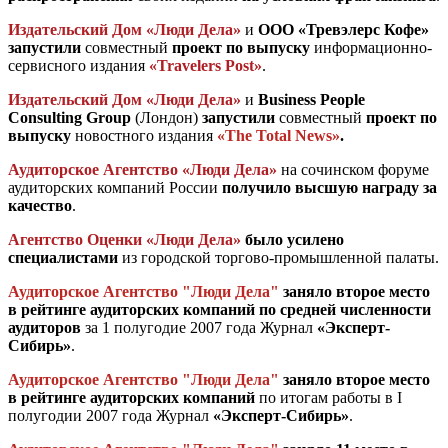
Издательский Дом «Люди Дела»
и
ООО «Тревэлерс Кофе»
запустили
совместный
проект по выпуску
информационно-
сервисного издания
«Travelers Post»
.
Издательский Дом «Люди Дела»
и
Business People
Consulting Group
(Лондон)
запустили
совместный
проект по
выпуску
новостного издания
«The Total News»
.
Аудиторское Агентство «Люди Дела»
на сочинском форуме
аудиторских компаний России
получило высшую награду за
качество
.
Агентство Оценки «Люди Дела»
было усилено
специалистами
из городской торгово-промышленной палаты.
Аудиторское Агентство "Люди Дела"
заняло второе место
в рейтинге аудиторских компаний по средней численности
аудиторов
за 1 полугодие 2007 года Журнал
«Эксперт-
Сибирь»
.
Аудиторское Агентство "Люди Дела"
заняло второе место
в рейтинге аудиторских компаний
по итогам работы в I
полугодии 2007 года Журнал
«Эксперт-Сибирь»
.