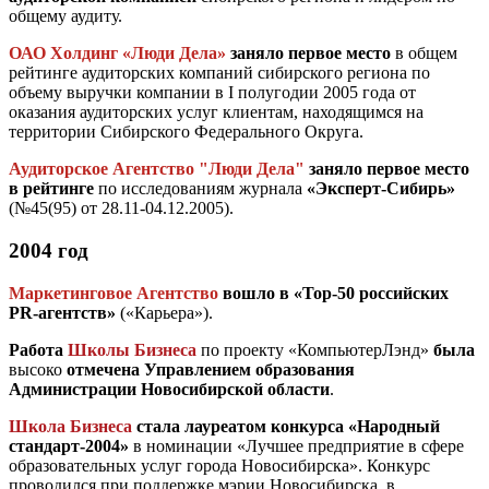
общему аудиту.
ОАО Холдинг «Люди Дела»
заняло первое место
в общем
рейтинге аудиторских компаний сибирского региона по
объему выручки компании в I полугодии 2005 года от
оказания аудиторских услуг клиентам, находящимся на
территории Сибирского Федерального Округа.
Аудиторское Агентство "Люди Дела"
заняло первое место
в рейтинге
по исследованиям журнала
«Эксперт-Сибирь»
(№45(95) от 28.11-04.12.2005).
2004 год
Маркетинговое Агентство
вошло в «Top-50 российских
PR-агентств»
(«Карьера»).
Работа
Школы Бизнеса
по проекту «КомпьютерЛэнд»
была
высоко
отмечена Управлением образования
Администрации Новосибирской области
.
Школа Бизнеса
стала лауреатом конкурса «Народный
стандарт-2004»
в номинации «Лучшее предприятие в сфере
образовательных услуг города Новосибирска». Конкурс
проводился при поддержке мэрии Новосибирска, в