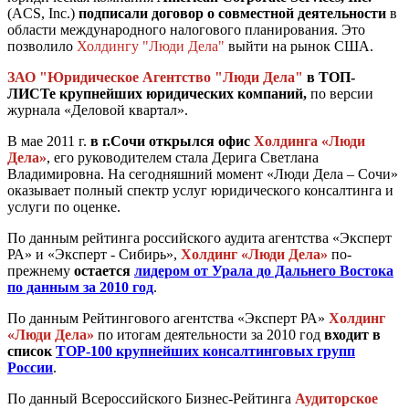
(ACS, Inc.)
подписали договор о совместной деятельности
в
области международного налогового планирования. Это
позволило
Холдингу "Люди Дела"
выйти на рынок США.
ЗАО "Юридическое Агентство "Люди Дела"
в ТОП-
ЛИСТе крупнейших юридических компаний,
по версии
журнала «Деловой квартал».
В мае 2011 г.
в г.
Сочи открылся офис
Холдинга «Люди
Дела»
, его руководителем стала Дерига Светлана
Владимировна. На сегодняшний момент «Люди Дела – Сочи»
оказывает полный спектр услуг юридического консалтинга и
услуги по оценке.
По данным рейтинга российского аудита агентства «Эксперт
РА» и «Эксперт - Сибирь»,
Холдинг «Люди Дела»
по-
прежнему
остается
лидером от Урала до Дальнего Востока
по данным за 2010 год
.
По данным Рейтингового агентства «Эксперт РА»
Холдинг
«Люди Дела»
по итогам деятельности за 2010 год
входит в
список
TOP-100 крупнейших консалтинговых групп
России
.
По данный Всероссийского Бизнес-Рейтинга
Аудиторское