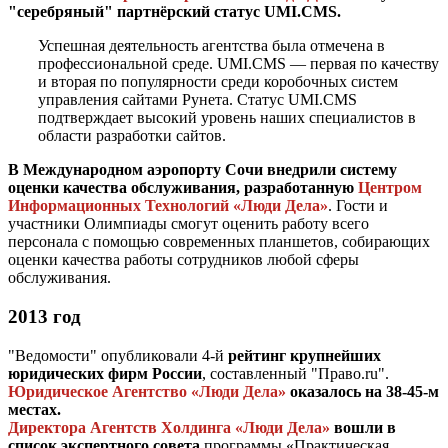
"серебряный" партнёрский статус UMI.CMS.
Успешная деятельность агентства была отмечена в
профессиональной среде. UMI.CMS — первая по качеству
и вторая по популярности среди коробочных систем
управления сайтами Рунета. Статус UMI.CMS
подтверждает высокий уровень наших специалистов в
области разработки сайтов.
В Международном аэропорту Сочи внедрили систему
оценки качества обслуживания, разработанную
Центром
Информационных Технологий «Люди Дела»
. Гости и
участники Олимпиады смогут оценить работу всего
персонала с помощью современных планшетов, собирающих
оценки качества работы сотрудников любой сферы
обслуживания.
2013 год
"Ведомости" опубликовали 4-й
рейтинг крупнейших
юридических фирм России
, составленный "Право.ru".
Юридическое Агентство «Люди Дела»
оказалось на 38-45-м
местах.
Директора Агентств Холдинга «Люди Дела»
вошли в
список экспертного совета
программы «Практическая