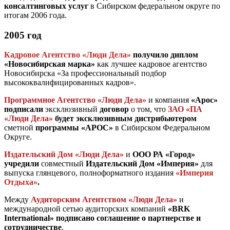
консалтинговых услуг
в Сибирском федеральном округе по
итогам 2006 года.
2005 год
Кадровое Агентство «Люди Дела»
получило диплом
«Новосибирская марка»
как лучшее кадровое агентство
Новосибирска «За профессиональный подбор
высококвалифицированных кадров».
Программное Агентство «Люди Дела»
и компания
«Арос»
подписали
эксклюзивный
договор
о том, что
ЗАО «ПА
«Люди Дела»
будет эксклюзивным дистрибьютером
сметной
программы
«АРОС»
в Сибирском Федеральном
Округе.
Издательский Дом «Люди Дела»
и
ООО РА «Город»
учредили
совместный
Издательский Дом «Империя»
для
выпуска глянцевого, полноформатного издания
«Империя
Отдыха»
.
Между
Аудиторским Агентством «Люди Дела»
и
международной сетью аудиторских компаний
«BRK
International»
подписано соглашение о партнерстве и
сотрудничестве
.