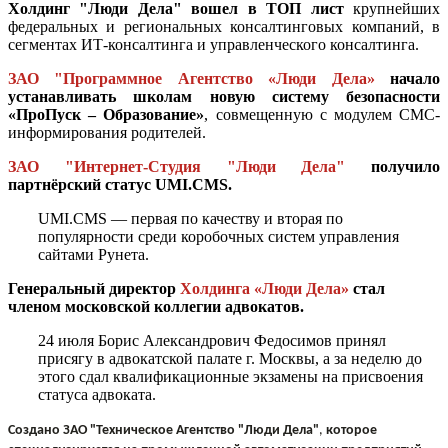
Холдинг "Люди Дела" вошел в ТОП лист
крупнейших
федеральных и региональных консалтинговых компаний, в
сегментах ИТ-консалтинга и управленческого консалтинга.
ЗАО "Программное Агентство «Люди Дела»
начало
устанавливать школам новую систему безопасности
«ПроПуск – Образование»
, совмещенную с модулем СМС-
информирования родителей.
ЗАО "Интернет-Студия "Люди Дела"
получило
партнёрский статус UMI.CMS.
UMI.CMS — первая по качеству и вторая по
популярности среди коробочных систем управления
сайтами Рунета.
Генеральный директор
Холдинга «Люди Дела»
стал
членом московской коллегии адвокатов.
24 июля Борис Александрович Федосимов принял
присягу в адвокатской палате г. Москвы, а за неделю до
этого сдал квалификационные экзамены на присвоения
статуса адвоката.
Создано
ЗАО "Техническое Агентство "Люди Дела"
,
которое