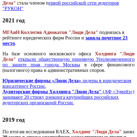
Дела"
стала членом п
ервой российской сети аудиторов
"РУКОН"
2021 год
МГАиН Коллегия Адвокатов "Люди Дела"
поднялась в
рейтинге юридических фирм России и
заняла почетное 23
место
.
На базе основного московского офиса
Холдинга "Люди
Дела"
открыли общественную приемную Уполномоченного
по защите прав города Москвы
в сфере финансового
(налогового) права и административных споров.
Юридические фирмы «Люди Дела»
лидеры в юридическом
консалтинге России.
Аудиторские фирмы Холдинга "Люди Дела"
(АФ «Эдвейз»)
занимают 20 строку рэнкинга крупнейших российских
аудиторских организаций России.
2019 год
По итогам исследования RAEX,
Холдинг "Люди Дела"
занял