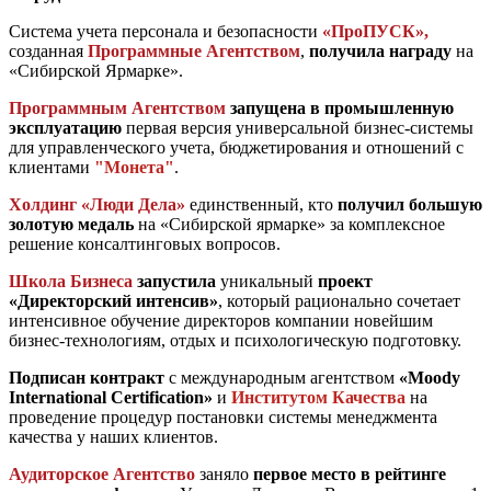
Система учета персонала и безопасности
«ПроПУСК»,
созданная
Программные Агентством
,
получила награду
н
а
«Сибирской Ярмарке».
Программным Агентством
запущена в промышленную
эксплуатацию
первая версия универсальной бизнес-системы
для управленческого учета, бюджетирования и отношений с
клиентами
"Монета"
.
Холдинг «Люди Дела»
единственный, кто
получил
большую
золотую медаль
н
а «Сибирской ярмарке»
за комп
лексное
решение консалтинговых вопросов.
Школа Бизнеса
запустила
уникальный
проект
«Директорский интенсив»
, который рационально сочетает
интенсивное обучение директоров компании новейшим
бизнес-технологиям, отдых и психологическую подготовку.
Подписан контракт
с
международным агентством
«Moody
International Certification»
и
Институтом Качества
на
проведение процедур постановки системы менеджмента
качества у наших клиентов.
Аудиторское Агентство
заняло
первое место в рейтинге