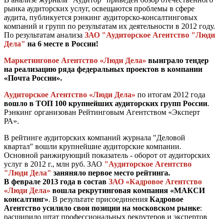
рынка аудиторских услуг, освещаются проблемы в сфере
аудита, публикуется рэнкинг аудиторско-консалтинговых
компаний и групп по результатам их деятельности в 2012 году.
По результатам анализа
ЗАО "Аудиторское Агентство "Люди
Дела"
на 6 месте в России!
Маркетинговое Агентство «Люди Дела»
выиграло тендер
на реализацию ряда федеральных проектов в компании
«Почта России».
Аудиторское Агентство «Люди Дела»
по итогам 2012 года
вошло в ТОП 100 крупнейших аудиторских групп России
.
Рэнкинг организован Рейтинговым Агентством «Эксперт
РА».
В рейтинге аудиторских компаний журнала "Деловой
квартал" вошли крупнейшие аудиторские компании.
Основной ранжирующий показатель - оборот от аудиторских
услуг в 2012 г., млн руб. ЗАО
"Аудиторское Агентство
"Люди Дела"
заняняло первое место рейтинга.
В феврале 2013 года в состав
ЗАО «Кадровое Агентство
«Люди Дела»
вошла рекрутинговая компания «МАКСИ
консалтинг»
. В результате присоединения
Кадровое
Агентство усилило свои позиции на московском рынке
:
расширило штат профессиональных рекрутеров и экспертов