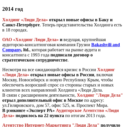
2014 год
Холдинг «Люди Дела»
открыл новые офисы в Баку и
Санкт-Петербурге
. Теперь представительства Холдинга есть
в 18 городах.
ОАО «Холдинг Люди Дела»
и
ведущая, крупнейшая
аудиторско-консалтинговая компания Грузии
Bakashvili and
Company
, ltd.
, которая работает на рынке аудита и
консалтинга с 1993 года
подписали договор о
стратегическом сотрудничестве
.
Несмотря на все ожидающийся кризис в России
Холдинг
«Люди Дела»
открыл новые офисы в России
, включая
Москву, Новосибирск и новую Республику Крым, чтобы
обеспечить возросший спрос со стороны старых и новых
клиентов всех направлений Холдинга «Люди Дела.
В связи с расширением деятельности,
Холдинг "Люди Дела"
отрыл дополнительный офис в Москве
по адресу:
ул.Гиляровского, дом 57, офис 525, м. Проспект Мира.
В рэнкинге «Эксперт РА»
Аудиторское Агентство «Люди
Дела»
поднялось на 22 пункта
по итогам 2013 года.
Агентство Интернет-Маркетинга "Люди Дела"
получило