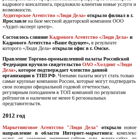
кадрового консалтинга, предложило клиентам новые услуги и
возможности.
Аудиторское Агентство «Люди Дела»
открыло филиал в г.
Ярославле
на базе местной аудиторской компании ООО
«Аудит-эксперт центр».
Состоялось слияние
Кадрового Агентство «Люди Дела»
и
Кадрового Агентства «Ваше будущее»,
в результате
которого «Люди Дела»
открыли офис в г. Омске.
Правление Торгово-промышленной палаты Российской
Федерации вручило свидетельство
ОАО «Холдинг «Люди
Дела»
, которое подтверждает членство данной
организации в ТПП РФ
. Членами палаты могут стать только
самые крупные компании России, которые могут подтвердить
свои позиции официальной годовой отчетностью,
регулярным поподанием в ТОП компаний по результатам
рейтингов и наличием не менее 6 региональных
представительств.
2012 год
Маркетинговое Агентство "Люди Дела"
открыло
новое
направление в области Интернет-маркетинга
: комплекс
услуг от создания интернет-сайтов или аудита-сайта до