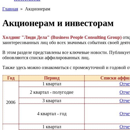
Главная
»
Акционерам
Акционерам и инвесторам
Холдинг "Люди Дела" (Business People Consulting Group)
отк
заинтересованных лиц обо всех значимых событиях своей деят
В этом разделе представлены все ключевые новости. Публикуе
обновляются списки аффилированных лиц.
Также здесь можно ознакомиться с промежуточной и годовой 
Год
Период
Списки аффи
1 квартал
Отче
2 квартал - полугодие
Отче
3 квартал
Отче
2006
4 квартал - год
Отче
1 квартал
Отче