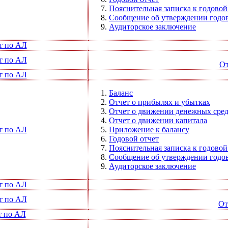
Пояснительная записка к годовой
Сообщение об утверждении годов
Аудиторское заключение
т по АЛ
т по АЛ
От
т по АЛ
Баланс
Отчет о прибылях и убытках
Отчет о движении денежных сред
Отчет о движении капитала
т по АЛ
Приложение к балансу
Годовой отчет
Пояснительная записка к годовой
Сообщение об утверждении годов
Аудиторское заключение
т по АЛ
т по АЛ
От
т по АЛ