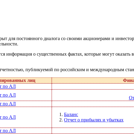
рыт для постоянного диалога со своими акционерами и инвесто
ельности.
тся информация о существенных фактах, которые могут оказать 
отчетностью, публикуемой по российским и международным стан
лированных лиц
Фина
т по АЛ
т по АЛ
От
т по АЛ
Баланс
т по АЛ
Отчет о прибылях и убытках
т по АЛ