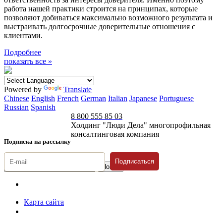
работа нашей практики строится на принципах, которые
позволяют добиваться максимально возможного результата и
выстраивать долгосрочные доверительные отношения с
клиентами.
Подробнее
показать все »
Powered by
Translate
Chinese
English
French
German
Italian
Japanese
Portuguese
Russian
Spanish
8 800 555 85 03
Холдинг "Люди Дела" многопрофильная
консалтинговая компания
Подписка на рассылку
Подписаться
© 1996-2026 «Люди
Дела»
Карта сайта
Политика защиты и обработки персональных данных