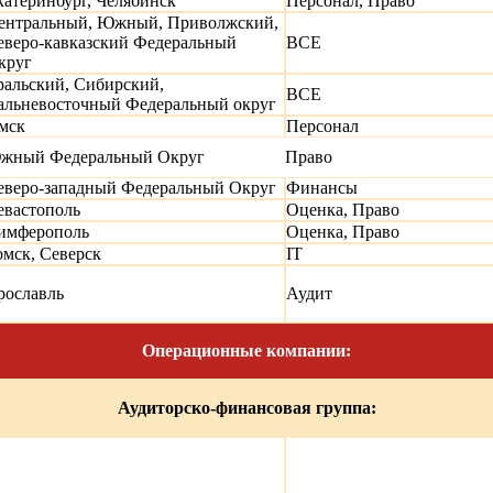
катеринбург, Челябинск
Персонал, Право
ентральный, Южный, Приволжский,
еверо-кавказский Федеральный
ВСЕ
круг
ральский, Сибирский,
ВСЕ
альневосточный Федеральный округ
мск
Персонал
жный Федеральный Округ
Право
еверо-западный Федеральный Округ
Финансы
евастополь
Оценка, Право
имферополь
Оценка, Право
омск, Северск
IT
рославль
Аудит
Операционные компании:
Аудиторско-финансовая группа: