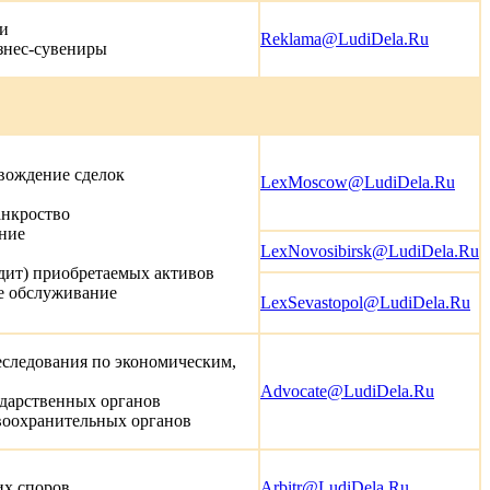
ии
Reklama@LudiDela.Ru
изнес-сувениры
овождение сделок
LexMoscow@LudiDela.Ru
анкроство
ание
LexNovosibirsk@LudiDela.Ru
аудит) приобретаемых активов
е обслуживание
LexSevastopol@LudiDela.Ru
еследования по экономическим,
Advoсate@LudiDela.Ru
ударственных органов
авоохранительных органов
их споров
Arbitr@LudiDela.Ru