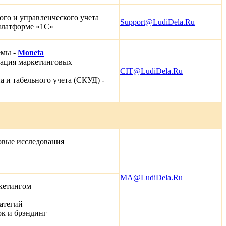
ого и управленческого учета
Support@LudiDela.Ru
 платформе «1С»
емы -
Moneta
зация маркетинговых
CIT@LudiDela.Ru
а и табельного учета (СКУД) -
овые исследования
MA@LudiDela.Ru
кетингом
атегий
ок и брэндинг