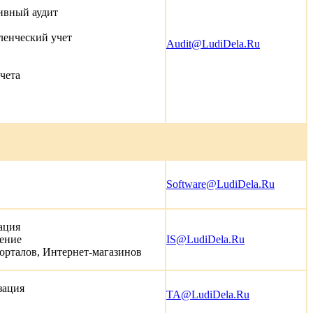
ивный аудит
ленческий учет
Audit@LudiDela.Ru
учета
Software@LudiDela.Ru
ация
жение
IS@LudiDela.Ru
орталов, Интернет-магазинов
зация
TA@LudiDela.Ru