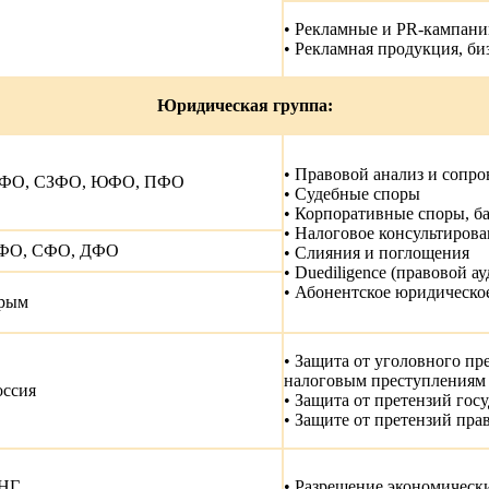
• Рекламные и PR-кампан
• Рекламная продукция, б
Юридическая группа:
• Правовой анализ и сопр
ФО, СЗФО, ЮФО, ПФО
• Судебные споры
• Корпоративные споры, б
• Налоговое консультиров
ФО, СФО, ДФО
• Слияния и поглощения
• Duediligence (правовой 
• Абонентское юридическо
рым
• Защита от уголовного пр
налоговым преступлениям
оссия
• Защита от претензий гос
• Защите от претензий пр
НГ
• Разрешение экономическ