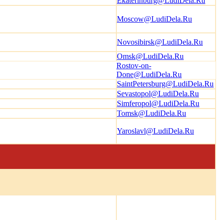
Ekaterinburg@LudiDela.Ru
Moscow@LudiDela.Ru
Novosibirsk@LudiDela.Ru
Omsk@LudiDela.Ru
Rostov-on-
Done@LudiDela.Ru
SaintPetersburg@LudiDela.Ru
Sevastopol@LudiDela.Ru
Simferopol@LudiDela.Ru
Tomsk@LudiDela.Ru
Yaroslavl@LudiDela.Ru