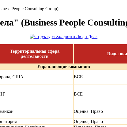
ness People Consulting Group)
а" (Business People Consultin
Территориальная сфера
Виды ока
деятельности
Управляющие компании:
вропа, США
ВСЕ
НГ
ВСЕ
жанкой
Оценка, Право
впатория
Оценка, Право