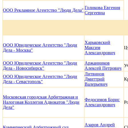
Голикова Евгения
ООО Рекламное Агентство "Люди Дела"
Сергеевна
Харьковский
ООО Юридическое Агентство "Люди
Максим
Ц
Дела - Москва"
Александрович
ООО Юридическое Агентство "Люди
Аржанников
У
Дела - Новосибирск"
Алексей Петрович
Литвинов
ООО Юридическое Агентство "Люди
Дмиттрий
К
Дела - Севастополь"
Валерьевич
Московская городская Арбитражная и
Федосимов Борис
Налоговая Коллегия Адвокатов "Люди
Р
Александрович
Дела"
Азаров Андрей
Коммерческий Арбитражный
суд
С