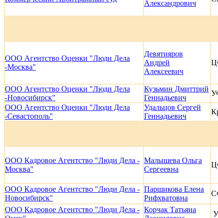
Александрович
Девятияров
ООО Агентство Оценки "Люди Дела
Андрей
Ц
-Москва"
Алексеевич
ООО Агентство Оценки "Люди Дела
Кузьмин Дмиттрий
У
-Новосибирск"
Геннадьевич
ООО Агентство Оценки "Люди Дела
Удальцов Сергей
К
-Севастополь"
Геннадьевич
ООО Кадровое Агентство "Люди Дела -
Малышева Ольга
Ц
Москва"
Сергеевна
ООО Кадровое Агентство "Люди Дела -
Паршикова Елена
С
Новосибирск"
Рифхватовна
ООО Кадровое Агентство "Люди Дела -
Корчак Татьяна
У