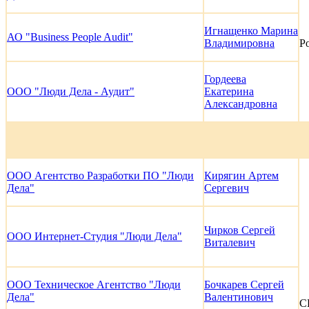
Игнащенко Марина
АО "Business People Audit"
Владимировна
Р
Гордеева
ООО "Люди Дела - Аудит"
Екатерина
Александровна
ООО Агентство Разработки ПО "Люди
Кирягин Артем
Дела"
Сергевич
Чирков Сергей
ООО Интернет-Студия "Люди Дела"
Виталевич
ООО Техническое Агентство "Люди
Бочкарев Сергей
Дела"
Валентинович
С