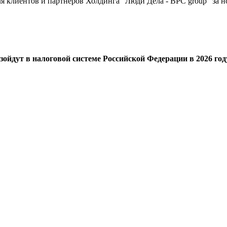
я клиентов и партнеров Холдинга "Люди Дела - BPC group" за н
ойдут в налоговой системе Российской Федерации в 2026 год