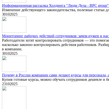
Информационная рассылка Холдинга "Люди Дела - BPC group" з
Изменение действующего законодательства, полезные статьи дл
30
10
2025
Мониторинг рабочих действий сотрудников: зачем нужен и нас
Работодатели хотят контролировать сотрудников — это помога
насколько законно контролировать действия работников. Разбир
в компании.
30
10
2025
Почему в России компании сами делают курсы для персонала, 
Купив готовые курсы, можно обучать сотрудников дешевле и б
23
10
2025