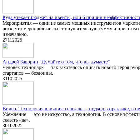
Куда утекает бюджет на ивенты, или 6 причин неэффективнос
Мероприятия — один из самых мощных инструментов маркетин
риск, что мероприятие съест внушительную сумму и при этом не
изначально.
27
11
2025
Андрей Заворин "Думайте о том, что вы думаете"
Человек-технопарк — так захотелось описать нового героя руб
стартапов — бездонны.
31
10
2025
Видео. Технология влияния: гештальт – подход в практике, в п
Убеждение — это не искусство, а технология. В основе эффек
сказать «да».
30
10
2025