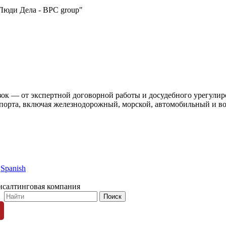
Люди Дела - BPC group"
ок — от экспертной договорной работы и досудебного урегулиро
нспорта, включая железнодорожный, морской, автомобильный и в
Spanish
нсалтинговая компания
© 1996-2026 «Люди Дела»