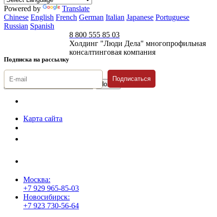
Powered by
Translate
Chinese
English
French
German
Italian
Japanese
Portuguese
Russian
Spanish
8 800 555 85 03
Холдинг "Люди Дела" многопрофильная
консалтинговая компания
Подписка на рассылку
Подписаться
© 1996-2026 «Люди
Дела»
Карта сайта
Политика защиты и обработки персональных данных
Положение о порядке хранения и защиты персональных данных
пользователей
Согласие на обработку персональных данных
Москва:
+7 929 965-85-03
Новосибирск:
+7 923 730-56-64